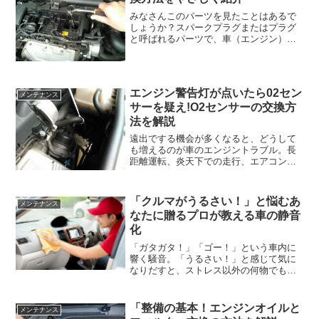
みなさんこのパーツを見たことはあるで
しょうか？スパークプラグまたはプラグ
と呼ばれるパーツで、車（エンジン）を
動かすにはなくてはならないとても重要
なパーツの1つです。このスパークプラグ
は消耗品であり、必ず定期的な交換が必
要となるパーツでもあり...
エンジン警告灯が点いたら02セン
メンテナンス
サーを疑え!O2センサーの交換方
法を解説
遠出でする機会が多くなると、どうして
も増えるのが車のエンジントラブル。長
距離運転、炎天下での走行、エアコンを
全開で使ったり、エンジンは酷使される
環境に置かれがちです。エンジンは車の
心臓部です、常にエンジンの健康状態に
「クルマがうるさい！」と悩むあ
メンテナンス
は気を配っていたいもので...
なたに贈るプロが教える車の静音
化
「ガタガタ！」「ゴー！」という車内に
響く騒音。「うるさい！」と感じて気に
なりだすと、ストレス以外の何物でもあ
りませんよね。騒音の元凶を絶ちたいと
思っていても、結局どこから鳴っている
のかすらわからないケースが大半です。
「整備の基本！エンジンオイルと
メンテナンス
しかしだからといって、騒...