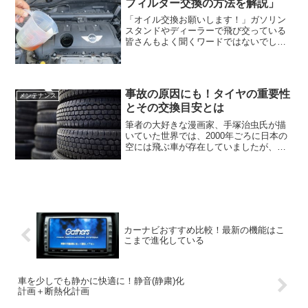
フィルター交換の方法を解説」
「オイル交換お願いします！」ガソリン
スタンドやディーラーで飛び交っている
皆さんもよく聞くワードではないでしょ
うか。しかし、このオイル交換が一体ど
んな作業なのかきちっと理解している方
は少ないと思います。オイルは車にとっ
て血液のようなものです。...
事故の原因にも！タイヤの重要性
メンテナンス
とその交換目安とは
筆者の大好きな漫画家、手塚治虫氏が描
いていた世界では、2000年ごろに日本の
空には飛ぶ車が存在していましたが、残
念ながらまだそこまでは至っていませ
ん。ということは、公道を走るすべての
自動車に今のところ必要なのがタイヤ
で、高速で走り回る車の安...
カーナビおすすめ比較！最新の機能はこ
こまで進化している
車を少しでも静かに快適に！静音(静粛)化
計画＋断熱化計画