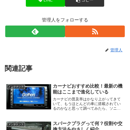
LINE
コピー
管理人をフォローする
管理人
関連記事
カーナビおすすめ比較！最新の機
メンテナンス
能はここまで進化している
カーナビの普及率はかなり上がってきて
いて、もうほとんどの車に搭載されてい
るのかなと思って調べてみたら、ソニー
損保が実施した全国カーライフ実態調査
によると2015年11月時点ではまだ66.9％
と、思っていたほどには高くないようで
スパークプラグって何？役割や交
メンテナンス
した。いやいや...
換方法をやさしく紹介