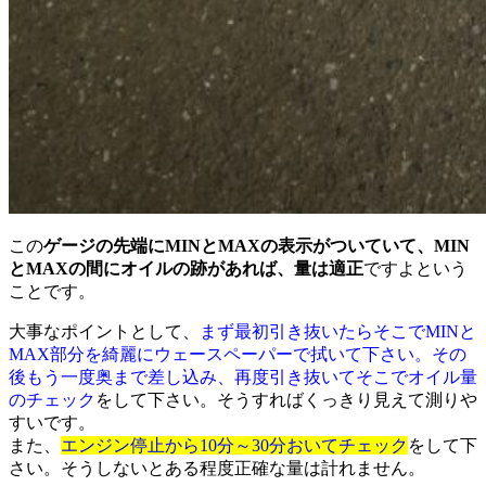
この
ゲージの先端にMINとMAXの表示がついていて、MIN
とMAXの間にオイルの跡があれば、量は適正
ですよという
ことです。
大事なポイントとして、
まず最初引き抜いたらそこでMINと
MAX部分を綺麗にウェースペーパーで拭いて下さい。その
後もう一度奥まで差し込み、再度引き抜いてそこでオイル量
のチェック
をして下さい。そうすればくっきり見えて測りや
すいです。
また、
エンジン停止から10分～30分おいてチェック
をして下
さい。そうしないとある程度正確な量は計れません。