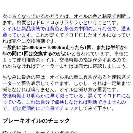
次に
古くなっているかどうかは、オイルの色と粘度で判断
し
ます。粘度とはドロドロかサラサラかということです。
オイルは新品状態では黄色と茶色の中間のような色で、透き
通っています。
これが
黒くてドロドロしたオイルになってい
れば完全に交換時期
です。
一般的には5000km～10000km走ったら1回、または半年か1
年の間に1回は交換するのがよい
と言われています。車種に
よって使用推奨のオイル、交換時期の指定が必ずあるので、
わからなければディーラーまたは販売元に確認しましょう。
ちなみに最近の車は、オイル系の量に異常があると運転席メ
ーターで警告表示してくれます。しかし、それは一定量まで
減らなければ鳴りません。オイルは減り方が重要です。
交換時期より明らかに早く減っている、黒くてドロドロにな
っている、これは自分で点検しなければ判断できませんの
で、ぜひ定期的にご自身でチェック
してみて下さい。
ブレーキオイルのチェック