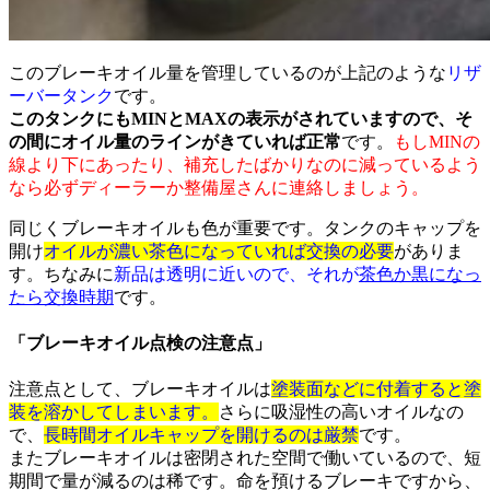
このブレーキオイル量を管理しているのが上記のような
リザ
ーバータンク
です。
このタンクにもMINとMAXの表示がされていますので、そ
の間にオイル量のラインがきていれば正常
です。
もしMINの
線より下にあったり、補充したばかりなのに減っているよう
なら必ずディーラーか整備屋さんに連絡しましょう。
同じくブレーキオイルも色が重要です。タンクのキャップを
開け
オイルが濃い茶色になっていれば交換の必要
がありま
す。ちなみに
新品は透明に近いので、それが
茶色か黒になっ
たら交換時期
です。
「ブレーキオイル点検の注意点」
注意点として、ブレーキオイルは
塗装面などに付着すると塗
装を溶かしてしまいます。
さらに吸湿性の高いオイルなの
で、
長時間オイルキャップを開けるのは厳禁
です。
またブレーキオイルは密閉された空間で働いているので、短
期間で量が減るのは稀です。命を預けるブレーキですから、