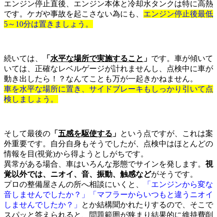
エンジン停止直後、エンジン本体と冷却水タンクは特に高熱
です。ケガや事故を起こさない為にも、
エンジン停止後最低
5～10分は置きましょう。
続いては、
「
水平な場所で実施すること
」
です。車が傾いて
いては、正確なレベルゲージが計れませんし、点検中に車が
動き出したら！？なんてことも万が一起きかねません。
車を水平な場所に置き、サイドブレーキもしっかり引いて点
検しましょう。
そして最後の
「
五感を駆使する
」
という点ですが、これは案
外重要です。自分自身もそうでしたが、点検中はほとんどの
情報を目(視覚)から得ようとしがちです。
異常がある場合、車はいろんな形態でサインを発します。
視
覚以外では、ニオイ、音、振動、触感など
がそうです。
プロの整備屋さんの所へ相談にいくと、
「エンジンから変な
音しませんでしたか？」「マフラーからいつもと違うニオイ
しませんでしたか？」
とか結構聞かれたりするので、そこで
スパッと答えられると、問題範囲が狭まり結果的に維持費削