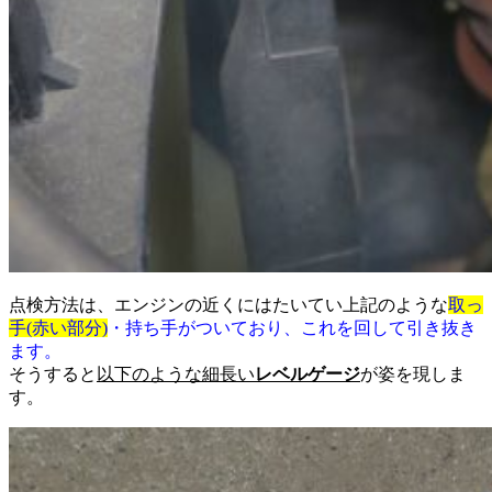
点検方法は、エンジンの近くにはたいてい上記のような
取っ
手(赤い部分)
・持ち手がついており、これを回して引き抜き
ます。
そうすると
以下のような細長い
レベルゲージ
が姿を現しま
す。