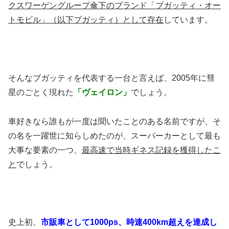
クスワーゲングループ傘下のブランド「ブガッティ・オー
トモビル」（以下ブガッティ）として存在
しています。
そんなブガッティを代表する一台と言えば、2005年に彗
星のごとく現れた
「ヴェイロン」
でしょう。
車好きなら誰もが一度は聞いたことのある名前ですが、そ
の名を一躍世に知らしめたのが、スーパーカーとして最も
大事な要素の一つ、
最高速で当時ギネス記録を獲得したこ
と
でしょう。
史上初、
市販車として1000ps、時速400km超えを達成し