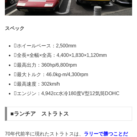
スペック
ホイールベース：2,500mm
全長×全幅×全高：4,400×1,830×1,120mm
最高出力：360hp/6,800rpm
最大トルク：46.0kg-m/4,300rpm
最高速度：302km/h
エンジン：4,942cc水冷180度V型12気筒DOHC
■ランチア ストラトス
70年代前半に現れたストラトスは、
ラリーで勝つことだ