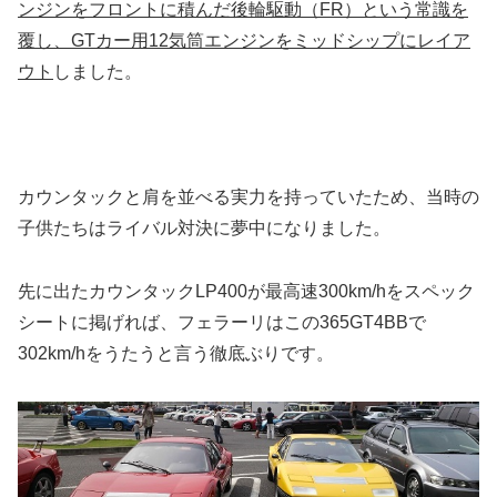
ンジンをフロントに積んだ後輪駆動（FR）という常識を
覆し、GTカー用12気筒エンジンをミッドシップにレイア
ウト
しました。
カウンタックと肩を並べる実力を持っていたため、当時の
子供たちはライバル対決に夢中になりました。
先に出たカウンタックLP400が最高速300km/hをスペック
シートに掲げれば、フェラーリはこの365GT4BBで
302km/hをうたうと言う徹底ぶりです。