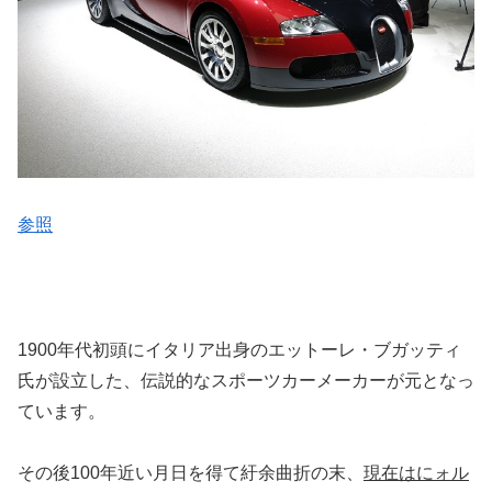
参照
1900年代初頭にイタリア出身のエットーレ・ブガッティ
氏が設立した、伝説的なスポーツカーメーカーが元となっ
ています。
その後100年近い月日を得て紆余曲折の末、
現在はにォル