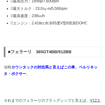
最高出力：195hp/7,600rpm
最大トルク：23.0㎏-m/5,500rpm
最高速度：238㎞/h
エンジン：2,418cc水冷65度V型6気筒DOHC
■フェラーリ 365GT4BB/512BB
当時
カウンタックの対抗馬と言えばこの車、ベルリネッ
タ・ボクサー
。
それまでのフェラーリのフラッグシップと言えば、
V12エ