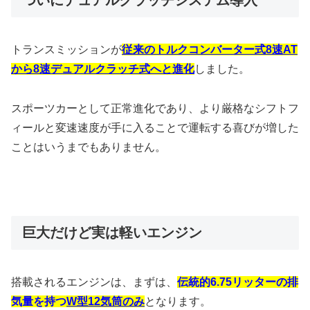
ついにデュアルクラッチシステム導入
トランスミッションが
従来のトルクコンバーター式8速AT
から8速デュアルクラッチ式へと進化
しました。
スポーツカーとして正常進化であり、より厳格なシフトフ
ィールと変速速度が手に入ることで運転する喜びが増した
ことはいうまでもありません。
巨大だけど実は軽いエンジン
搭載されるエンジンは、まずは、
伝
統的6.75リッターの排
気量を持つ
W型12気筒のみ
となります。