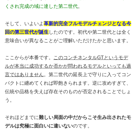
くされ完成の域に達した第二世代
。
そして、いよいよ
革新的完全フルモデルチェンジとなる今
回の第三世代が誕生
したのです。初代や第二世代とは全く
意味合いが異なることがご理解いただけたかと思います。
ここからが本番です。
このコンチネンタルGTというモデ
ルが本当に成功するか否かが問われるモデルといっても過
言ではありません
。第二世代の延長上で守りに入ってコン
パクトに纏めてくれば即飽きられます。逆に攻めすぎて、
伝統や品格を失えば存在そのものが否定されることでしょ
う。
それほどまでに
難しい局面の中だからこそ生み出されたモ
デルは究極に面白いに違いない
のです。