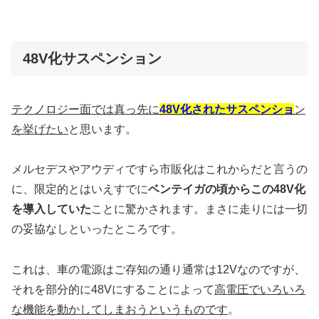
48V化サスペンション
テクノロジー面では真っ先に
48V化されたサスペンショ
ン
を挙げたい
と思います。
メルセデスやアウディですら市販化はこれからだと言うの
に、限定的とはいえすでに
ベンテイガの頃からこの48V化
を導入していた
ことに驚かされます。まさに走りには一切
の妥協なしといったところです。
これは、車の電源はご存知の通り通常は12Vなのですが、
それを部分的に48Vにすることによって
高電圧でいろいろ
な機能を動かしてしまおうというものです
。