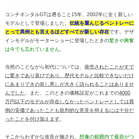
コンチネンタルGTは遡ること15年、2002年に全く新しい
モデルとして登場しました。
伝統を重んじるベントレーに
とって異例とも言えるほどすべてが新しい存在
です。デザ
インモデルがモーターショーに登場したときの
驚きや興奮
は今でも忘れていません
。
当然のことながら初代については、
発売されたことがすで
に驚きであり喜びであり、歴代モデルと比較できないだけ
にあまりできの良し悪しが大きく語られることはありませ
んでした
。また、このときの価格設定がこれまでの
4000
万円以下のモデルが存在しなかったベントレーとしては異
例の安価であったことも批判的な意見を抑えるには十分だ
ったことを付け加えます
。
そこからわずかな改良が施され、
想像の範囲内で最前がつ