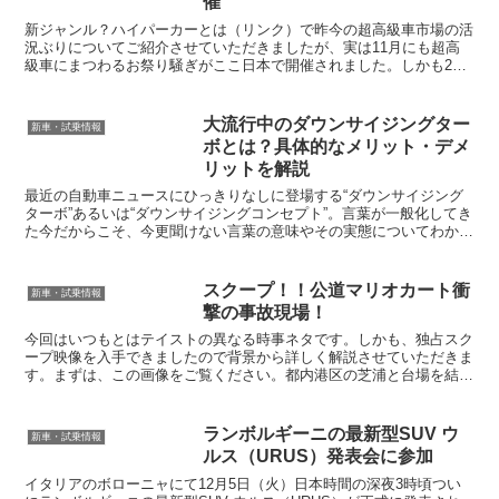
催
新ジャンル？ハイパーカーとは（リンク）で昨今の超高級車市場の活
況ぶりについてご紹介させていただきましたが、実は11月にも超高
級車にまつわるお祭り騒ぎがここ日本で開催されました。しかも2件
も同時に「フェラーリ インターナショナル・カヴァルケー...
大流行中のダウンサイジングター
新車・試乗情報
ボとは？具体的なメリット・デメ
リットを解説
最近の自動車ニュースにひっきりなしに登場する“ダウンサイジング
ターボ”あるいは“ダウンサイジングコンセプト”。言葉が一般化してき
た今だからこそ、今更聞けない言葉の意味やその実態についてわかり
やすく解説します。特に、スーパーカーに多数乗り継い...
スクープ！！公道マリオカート衝
新車・試乗情報
撃の事故現場！
今回はいつもとはテイストの異なる時事ネタです。しかも、独占スク
ープ映像を入手できましたので背景から詳しく解説させていただきま
す。まずは、この画像をご覧ください。都内港区の芝浦と台場を結ぶ
レインボーブリッジの一般道側、台場到着間際の車線合流地...
ランボルギーニの最新型SUV ウ
新車・試乗情報
ルス（URUS）発表会に参加
イタリアのボローニャにて12月5日（火）日本時間の深夜3時頃つい