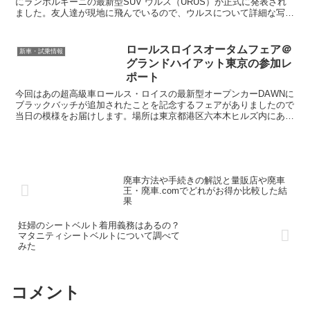
にランボルギーニの最新型SUV ウルス（URUS）が正式に発表され
ました。友人達が現地に飛んでいるので、ウルスについて詳細な写真
とともにお届けします。ウルスの使命家畜牛の祖先と...
ロールスロイスオータムフェア＠
新車・試乗情報
グランドハイアット東京の参加レ
ポート
今回はあの超高級車ロールス・ロイスの最新型オープンカーDAWNに
ブラックバッチが追加されたことを記念するフェアがありましたので
当日の模様をお届けします。場所は東京都港区六本木ヒルズ内にある
グランドハイアット東京でした。主催はロールス・ロイス...
廃車方法や手続きの解説と量販店や廃車
王・廃車.comでどれがお得か比較した結
果
妊婦のシートベルト着用義務はあるの？
マタニティシートベルトについて調べて
みた
コメント