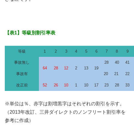
【表1】等級別割引率表
等級
1
2
3
4
5
6
7
8
9
事故無し
28
40
41
64
28
12
2
13
19
事故有
20
21
22
改正前
52
26
10
1
10
17
23
28
33
※単位は％、赤字は割増黒字はそれぞれの割引を示す。
（2013年改訂、三井ダイレクトのノンフリート割引率を
参考に作成）