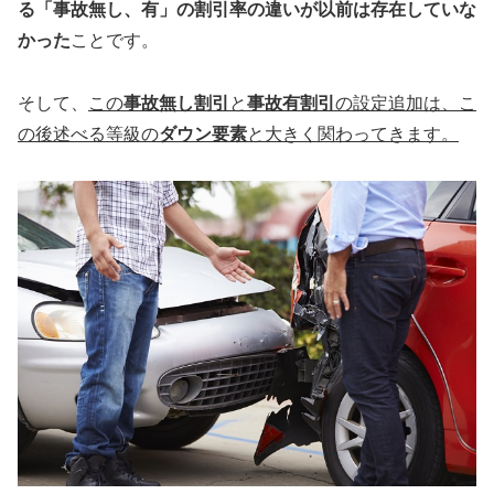
る「事故無し、有」の割引率の違いが以前は存在していな
かった
ことです。
そして、
この
事故無し割引
と
事故有割引
の設定追加は、こ
の後述べる等級の
ダウン要素
と大きく関わってきます。