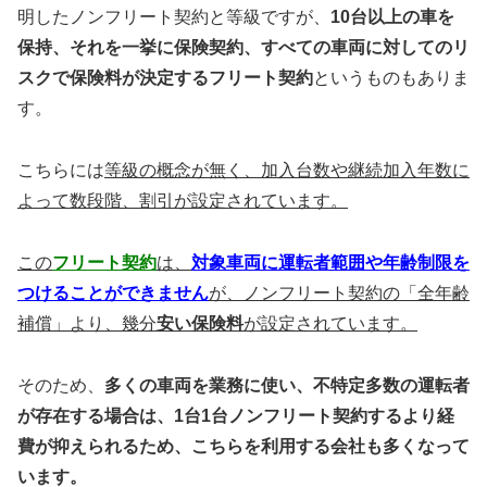
明したノンフリート契約と等級ですが、
10台以上の車を
保持、それを一挙に保険契約、すべての車両に対してのリ
スクで保険料が決定するフリート契約
というものもありま
す。
こちらには
等級の概念が無く、加入台数や継続加入年数に
よって数段階、割引が設定されています。
この
フリート契約
は、
対象車両に運転者範囲や年齢制限を
つけることができません
が、ノンフリート契約の「全年齢
補償」より、幾分
安い保険料
が設定されています。
そのため、
多くの車両を業務に使い、不特定多数の運転者
が存在する場合は、1台1台ノンフリート契約するより経
費が抑えられるため、こちらを利用する会社も多くなって
います。