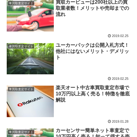
買取カービューは200社以上の買
車買取査定サイト
取業者数！メリットや売却までの
流れ
2019.02.25
ユーカーパックは公開入札方式！
車買取査定サイト
他社にはないメリット・デメリッ
ト
2019.02.25
楽天オート中古車買取査定市場で
車買取査定サイト
10万円以上高く売る！特徴を徹底
解説
2019.01.28
カーセンサー簡単ネット車査定で
車買取査定サイト
10万円高く売る！知って得する売