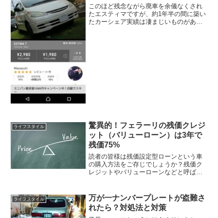
このほど残念ながら廃車を余儀なくされ
たエスティマですが、約1年半の間に築い
たカーシェア実績は凄まじいものがあり
ます。必ずやみなさまのお役に立てるこ
とと思いますので、改めて実績を大公開
することにしました。個人間カーシェア
リングサービス私がシェ...
驚異的！フェラーリの残価クレジ
ライフスタイル
ット（バリューローン）は3年で
残価75%
読者の皆様は残価設定型ローンという車
の購入方法をご存じでしょうか？残価ク
レジットやバリューローンなどと呼ばれ
ているのと同じものです。実はこの残価
設定型ローンがにわかに注目を集めてい
ます。きっかけはフェラーリ、なんと新
万が一ナンバープレートが盗難さ
ライフスタイル
車だけならまだしも中古車...
れたら？対処法と対策