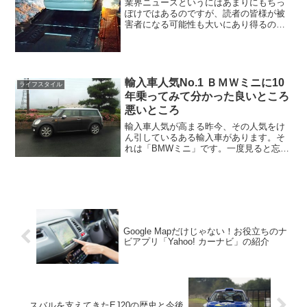
業界ニュースというにはあまりにもちっ
ぽけではあるのですが、読者の皆様が被
害者になる可能性も大いにあり得るので
お伝えさせていただくことにしました。
私の周りで事件が起きました。友人がナ
ンバープレートの盗難にあったというの
です。なんて面白い、じゃ...
輸入車人気No.1 ＢＭＷミニに10
ライフスタイル
年乗ってみて分かった良いところ
悪いところ
輸入車人気が高まる昨今、その人気をけ
ん引しているある輸入車があります。そ
れは「BMWミニ」です。一度見ると忘れ
られないあの愛くるしいデザインは、車
好きなら1度は乗ってみたいと思ったこと
があるはずです。そんなBMWミニに10年
乗った筆者が、B...
Google Mapだけじゃない！お役立ちのナ
ビアプリ「Yahoo! カーナビ」の紹介
スバルを支えてきたEJ20の歴史と今後