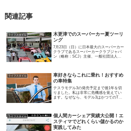
関連記事
木更津でのスーパーカー夏ツーリ
ライフスタイル
ング
7月23日（日）に日本最大のスーパーカー
クラブであるスーパーカークラブジャパ
ン（略称：SCJ）主催、一般社団法人日
本スーパーカー協会（略称：JSA）後援
による夏の木更津ツーリングが開催され
ましたので、その模様をお届けします。
車好きならこれに乗れ！おすすめ
概要概要としては...
ライフスタイル
の車特集
テスラモデル3の発売予定まで後1年を切
りました。私は非常に危機感を覚えてい
ます。なぜなら、モデル3はかつてのT型
フォードが起こした産業革命と同じこと
を現代に巻き起こそうとしているからで
す。あのスペックで、あの価格で本当に
個人間カーシェア実績大公開！エ
発売されるなら最早に...
ライフスタイル
スティマでどれくらい儲かるのか
実践してみた